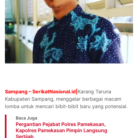
Sampang –
SerikatNasional.id
|
Karang Taruna
Kabupaten Sampang, menggelar berbagai macam
lomba untuk mencari bibit-bibit baru yang potensial.
Baca Juga
Pergantian Pejabat Polres Pamekasan,
Kapolres Pamekasan Pimpin Langsung
Sertijab