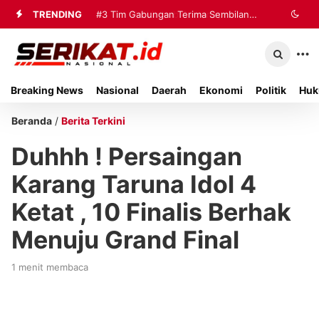
TRENDING
#3
Tim Gabungan Terima Sembilan
Korban Evakuasi KM Mutiara Sentosa
2 di Kalianget
Breaking News
Nasional
Daerah
Ekonomi
Politik
Huk
Beranda
/
Berita Terkini
Duhhh ! Persaingan
Karang Taruna Idol 4
Ketat , 10 Finalis Berhak
Menuju Grand Final
1 menit membaca