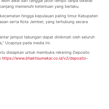
lebih awal dari tanggal jatuh tempo tanpa dikenai
sepanjang memenuhi ketentuan yang berlaku.
i kecamatan hingga kepulauan paling timur Kabupaten
san serta Kota Jember, yang terhubung secara
antar jemput tabungan dapat dinikmati oleh seluruh
as,” Ucapnya pada media ini.
rlu disiapkan untuk membuka rekening Deposito
n
https://www.bhaktisumekar.co.id/v2/deposito-