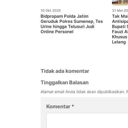
10 Okt 2025
31 Mei 2
Bidpropam Polda Jatim
Tak Ma
Geruduk Polres Sumenep, Tes
Antisip
Urine hingga Telusuri Judi
Bupati
Online Personel
Fauzi A
Khusus
Lelang
Tidak ada komentar
Tinggalkan Balasan
Alamat email Anda tidak akan dipublikasikan.
Komentar
*