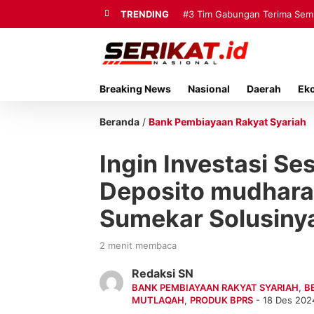
TRENDING
#3
Tim Gabungan Terima Sembi
Breaking News
Nasional
Daerah
Ek
Beranda
/
Bank Pembiayaan Rakyat Syariah
Ingin Investasi Ses
Deposito mudhara
Sumekar Solusiny
2 menit membaca
Redaksi SN
BANK PEMBIAYAAN RAKYAT SYARIAH
,
B
MUTLAQAH
,
PRODUK BPRS
- 18 Des 202