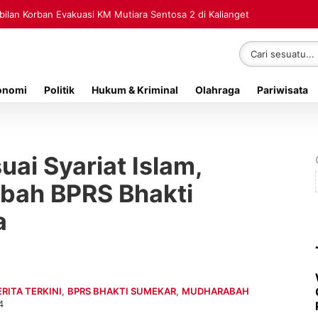
lan Korban Evakuasi KM Mutiara Sentosa 2 di Kalianget
onomi
Politik
Hukum & Kriminal
Olahraga
Pariwisata
uai Syariat Islam,
bah BPRS Bhakti
a
ERITA TERKINI
,
BPRS BHAKTI SUMEKAR
,
MUDHARABAH
4