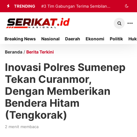
TRENDING
#3
Tim Gabungan Terima Sembilan
Korban Evakuasi KM Mutiara Sentosa
2 di Kalianget
Breaking News
Nasional
Daerah
Ekonomi
Politik
Huk
Beranda
/
Berita Terkini
Inovasi Polres Sumenep
Tekan Curanmor,
Dengan Memberikan
Bendera Hitam
(Tengkorak)
2 menit membaca