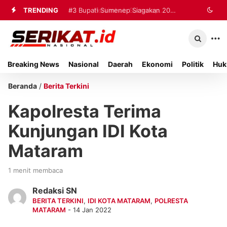
TRENDING
#2
#3
Bupati Sumenep Siagakan 20
Perkimhub Sumenep
Matangkan Pelaksanaan RTLH 2026,
Ambulans dan Tiga Rumah Sakit
Sebanyak 80 Rumah Siap
untuk Tangani Korban Kebakaran KMP
Breaking News
Nasional
Daerah
Ekonomi
Politik
Huk
Direhabilitasi
Mutiara Sentosa II
Beranda
/
Berita Terkini
Kapolresta Terima
Kunjungan IDI Kota
Mataram
1 menit membaca
Redaksi SN
BERITA TERKINI
,
IDI KOTA MATARAM
,
POLRESTA
MATARAM
- 14 Jan 2022