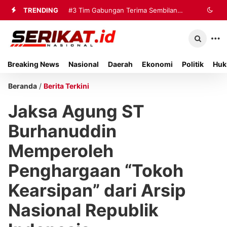
TRENDING
#3
Tim Gabungan Terima Sembilan
Korban Evakuasi KM Mutiara Sentosa
2 di Kalianget
Breaking News
Nasional
Daerah
Ekonomi
Politik
Huk
Beranda
/
Berita Terkini
Jaksa Agung ST
Burhanuddin
Memperoleh
Penghargaan “Tokoh
Kearsipan” dari Arsip
Nasional Republik