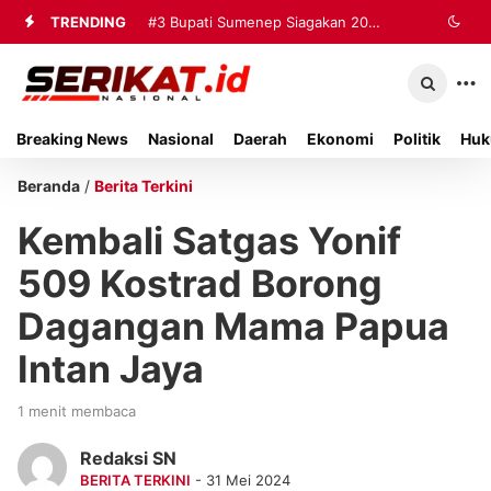
TRENDING
#3
Bupati Sumenep Siagakan 20
Ambulans dan Tiga Rumah Sakit
untuk Tangani Korban Kebakaran KMP
Breaking News
Nasional
Daerah
Ekonomi
Politik
Huk
Mutiara Sentosa II
Beranda
/
Berita Terkini
Kembali Satgas Yonif
509 Kostrad Borong
Dagangan Mama Papua
Intan Jaya
1 menit membaca
Redaksi SN
BERITA TERKINI
- 31 Mei 2024