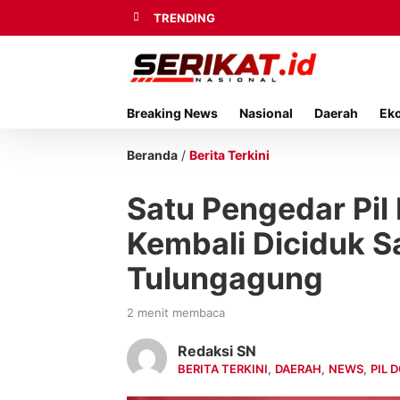
TRENDING
Breaking News
Nasional
Daerah
Ek
Beranda
/
Berita Terkini
Satu Pengedar Pil
Kembali Diciduk S
Tulungagung
2 menit membaca
Redaksi SN
BERITA TERKINI
,
DAERAH
,
NEWS
,
PIL 