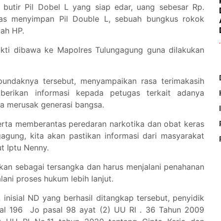
butir Pil Dobel L yang siap edar, uang sebesar Rp.
ekas menyimpan Pil Double L, sebuah bungkus rokok
ah HP.
bukti dibawa ke Mapolres Tulungagung guna dilakukan
pundaknya tersebut, menyampaikan rasa terimakasih
erikan informasi kepada petugas terkait adanya
a merusak generasi bangsa.
serta memberantas peredaran narkotika dan obat keras
gagung, kita akan pastikan informasi dari masyarakat
ut Iptu Nenny.
pkan sebagai tersangka dan harus menjalani penahanan
ani proses hukum lebih lanjut.
inisial ND yang berhasil ditangkap tersebut, penyidik
al 196 Jo pasal 98 ayat (2) UU RI . 36 Tahun 2009