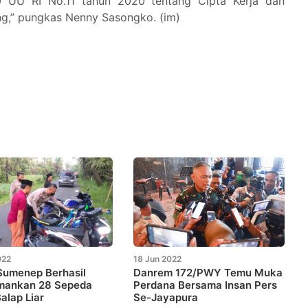
0 UU RI No.11 tahun 2020 tentang Cipta Kerja dan
ng,” pungkas Nenny Sasongko. (im)
022
18 Jun 2022
Sumenep Berhasil
Danrem 172/PWY Temu Muka
ankan 28 Sepeda
Perdana Bersama Insan Pers
alap Liar
Se-Jayapura