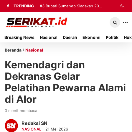
TRENDING
#3
Bupati Sumenep Siagakan 20
Ambulans dan Tiga Rumah Sakit
untuk Tangani Korban Kebakaran KMP
Breaking News
Nasional
Daerah
Ekonomi
Politik
Huk
Mutiara Sentosa II
Beranda
/
Nasional
Kemendagri dan
Dekranas Gelar
Pelatihan Pewarna Alami
di Alor
3 menit membaca
Redaksi SN
NASIONAL
- 21 Mei 2026