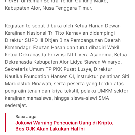
(19/5), di Rumah Sentra Tenun Gunung Mako,
Kabupaten Alor, Nusa Tenggara Timur.
Kegiatan tersebut dibuka oleh Ketua Harian Dewan
Kerajinan Nasional Tri Tito Karnavian didampingi
Direktur SUPD III Ditjen Bina Pembangunan Daerah
Kemendagri Fauzan Hasan dan turut dihadiri Wakil
Ketua Dekranasda Provinsi NTT Vera Asadoma, Ketua
Dekranasda Kabupaten Alor Lidya Siawan Winaryo,
Sekretaris Umum TP PKK Pusat Lusye, Direktur
Nautika Foundation Hansen OI, instruktur pelatihan Siti
Mardiastuti Rinawati, serta peserta yang terdiri atas
pengrajin tenun dan kriya tekstil, pelaku UMKM sektor
kerajinan,mahasiswa, hingga siswa-siswi SMA
sederajat.
Baca Juga
Jokowi Warning Pencucian Uang di Kripto,
Bos OJK Akan Lakukan Hal Ini