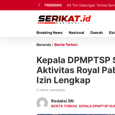
TRENDING
#3
Tim Gabungan Terima Sembi
Breaking News
Nasional
Daerah
Ek
Beranda
/
Berita Terkini
Kepala DPMPTSP 
Aktivitas Royal P
Izin Lengkap
2 menit membaca
Redaksi SN
BERITA TERKINI
,
KEPALA DPMPTSP SU