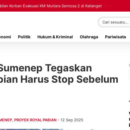
lan Korban Evakuasi KM Mutiara Sentosa 2 di Kalianget
onomi
Politik
Hukum & Kriminal
Olahraga
Pariwisata
Sumenep Tegaskan
abian Harus Stop Sebelum
MENEP
,
PROYEK ROYAL PABIAN
- 12 Sep 2025