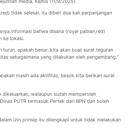
sejumlah media, Kamis (11/9/2025).
ed) tidak selesai, itu diberi dua kali perpanjangan
nya informasi bahwa disana (royal pabian,red)
n ke lokasi.
turun, apakah benar, kita akan buat surat teguran
vitas sebagaimana yang dilakukan oleh pengembang,”
pakah masih ada aktifitas, besok kita berikan surat
ah dikeluarkan, walaupun sudah memperoleh
 Dinas PUTR termasuk Pertek dari BPN dan boleh
alam izin prinsip itu dilengkapi untuk tidak melakukan