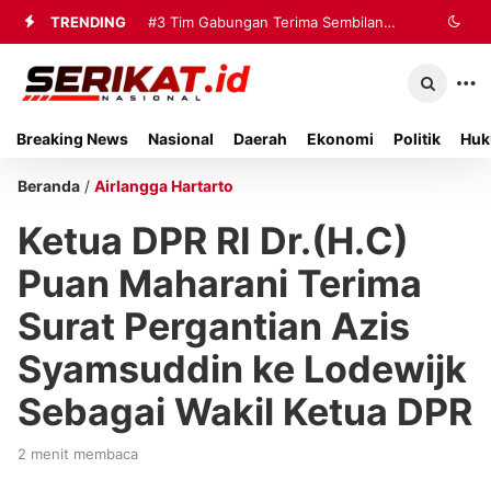
TRENDING
#3
Tim Gabungan Terima Sembilan
Korban Evakuasi KM Mutiara Sentosa
2 di Kalianget
Breaking News
Nasional
Daerah
Ekonomi
Politik
Huk
Beranda
/
Airlangga Hartarto
Ketua DPR RI Dr.(H.C)
Puan Maharani Terima
Surat Pergantian Azis
Syamsuddin ke Lodewijk
Sebagai Wakil Ketua DPR
2 menit membaca