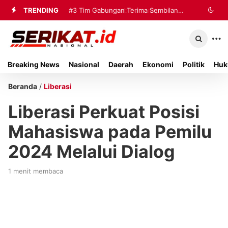
TRENDING
#2
#3
Tim Gabungan Terima Sembilan
Perkimhub Sumenep
Matangkan Pelaksanaan RTLH 2026,
Korban Evakuasi KM Mutiara Sentosa
Sebanyak 80 Rumah Siap
2 di Kalianget
Breaking News
Nasional
Daerah
Ekonomi
Politik
Huk
Direhabilitasi
Beranda
/
Liberasi
Liberasi Perkuat Posisi
Mahasiswa pada Pemilu
2024 Melalui Dialog
1 menit membaca