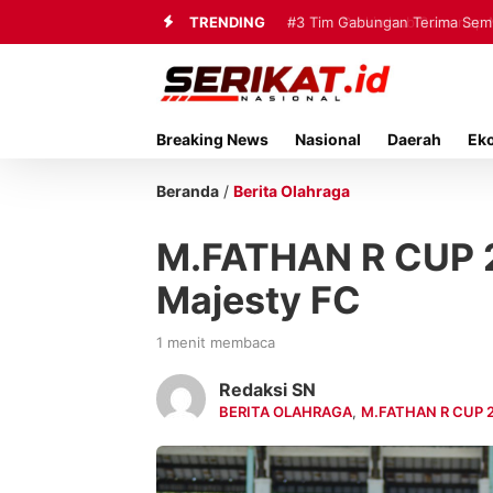
TRENDING
#3
Tim Gabungan Terima Sembi
Breaking News
Nasional
Daerah
Ek
Beranda
/
Berita Olahraga
M.FATHAN R CUP 
Majesty FC
1 menit membaca
Redaksi SN
BERITA OLAHRAGA
,
M.FATHAN R CUP 