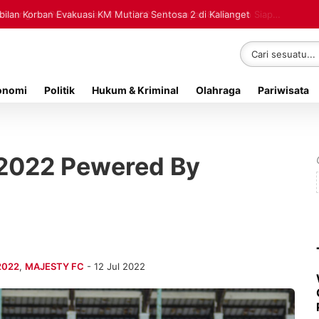
lan Korban Evakuasi KM Mutiara Sentosa 2 di Kalianget
onomi
Politik
Hukum & Kriminal
Olahraga
Pariwisata
2022 Pewered By
2022
,
MAJESTY FC
- 12 Jul 2022