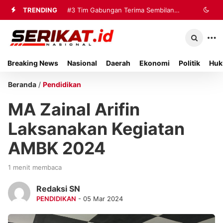
TRENDING
#3
Tim Gabungan Terima Sembilan
Korban Evakuasi KM Mutiara Sentosa
2 di Kalianget
Breaking News
Nasional
Daerah
Ekonomi
Politik
Huk
Beranda
/
Pendidikan
MA Zainal Arifin
Laksanakan Kegiatan
AMBK 2024
1 menit membaca
Redaksi SN
PENDIDIKAN
- 05 Mar 2024