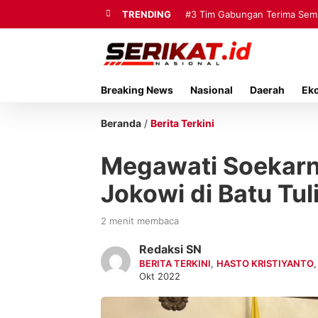
TRENDING
#3
Tim Gabungan Terima Sembi
Breaking News
Nasional
Daerah
Ek
Beranda
/
Berita Terkini
Megawati Soekarn
Jokowi di Batu Tul
2 menit membaca
Redaksi SN
BERITA TERKINI
,
HASTO KRISTIYANTO
Okt 2022