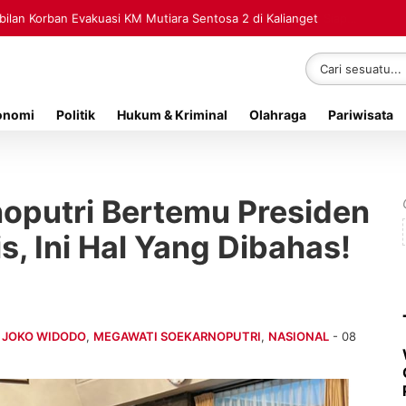
lan Korban Evakuasi KM Mutiara Sentosa 2 di Kalianget
onomi
Politik
Hukum & Kriminal
Olahraga
Pariwisata
oputri Bertemu Presiden
is, Ini Hal Yang Dibahas!
,
JOKO WIDODO
,
MEGAWATI SOEKARNOPUTRI
,
NASIONAL
- 08