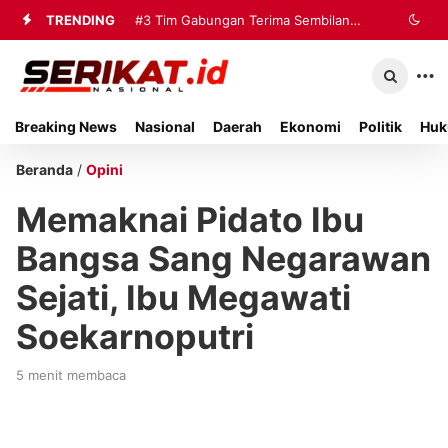
TRENDING
#3
Tim Gabungan Terima Sembilan
Korban Evakuasi KM Mutiara Sentosa
2 di Kalianget
Breaking News
Nasional
Daerah
Ekonomi
Politik
Huk
Beranda
/
Opini
Memaknai Pidato Ibu
Bangsa Sang Negarawan
Sejati, Ibu Megawati
Soekarnoputri
5 menit membaca