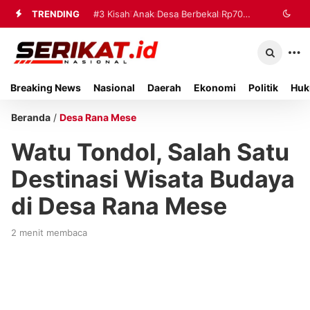
TRENDING
#2
#3
Kisah Anak Desa Berbekal Rp70
Tim Gabungan Terima
Sembilan Korban Evakuasi KM Mutiara
Ribu Jadi Referensi Akademik
Sentosa 2 di Kalianget
Internasional
Breaking News
Nasional
Daerah
Ekonomi
Politik
Huk
Beranda
/
Desa Rana Mese
Watu Tondol, Salah Satu
Destinasi Wisata Budaya
di Desa Rana Mese
2 menit membaca