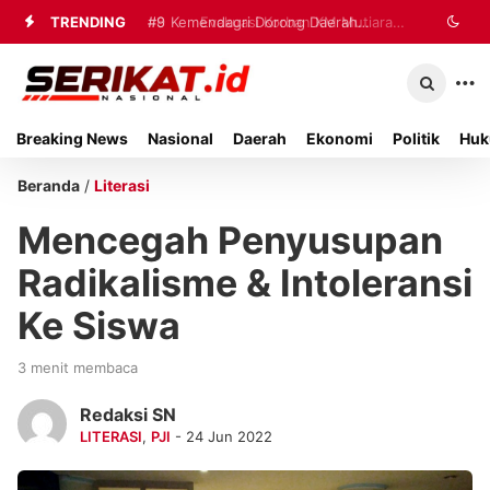
TRENDING
#8
#9
Kemendagri Dorong Daerah
Evakuasi Korban KM Mutiara
Sentosa 2 Terus Berlangsung, 39
Perkuat Tata Kelola Sampah
Penumpang Masih Dalam Pencarian
Breaking News
Nasional
Daerah
Ekonomi
Politik
Huk
Beranda
/
Literasi
Mencegah Penyusupan
Radikalisme & Intoleransi
Ke Siswa
3 menit membaca
Redaksi SN
LITERASI
,
PJI
- 24 Jun 2022