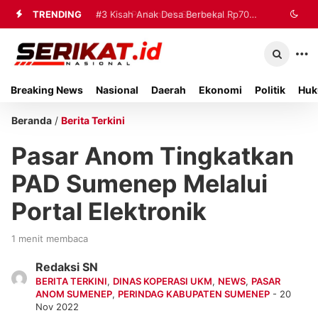
TRENDING
#2
#3
Kisah Anak Desa Berbekal Rp70
Perkimhub Sumenep
Matangkan Pelaksanaan RTLH 2026,
Ribu Jadi Referensi Akademik
Sebanyak 80 Rumah Siap
Internasional
Breaking News
Nasional
Daerah
Ekonomi
Politik
Huk
Direhabilitasi
Beranda
/
Berita Terkini
Pasar Anom Tingkatkan
PAD Sumenep Melalui
Portal Elektronik
1 menit membaca
Redaksi SN
BERITA TERKINI
,
DINAS KOPERASI UKM
,
NEWS
,
PASAR
ANOM SUMENEP
,
PERINDAG KABUPATEN SUMENEP
- 20
Nov 2022