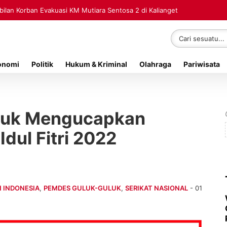
lan Korban Evakuasi KM Mutiara Sentosa 2 di Kalianget
onomi
Politik
Hukum & Kriminal
Olahraga
Pariwisata
luk Mengucapkan
Idul Fitri 2022
 INDONESIA
,
PEMDES GULUK-GULUK
,
SERIKAT NASIONAL
- 01