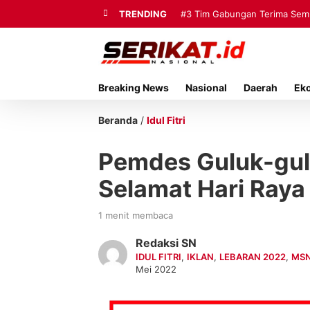
TRENDING
#3
Tim Gabungan Terima Sembi
Breaking News
Nasional
Daerah
Ek
Beranda
/
Idul Fitri
Pemdes Guluk-gu
Selamat Hari Raya 
1 menit membaca
Redaksi SN
IDUL FITRI
,
IKLAN
,
LEBARAN 2022
,
MSN
Mei 2022