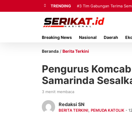
TRENDING
#3
Tim Gabungan Terima Sembi
Breaking News
Nasional
Daerah
Ek
Beranda
/
Berita Terkini
Pengurus Komcab 
Samarinda Sesalk
3 menit membaca
Redaksi SN
BERITA TERKINI
,
PEMUDA KATOLIK
- 1