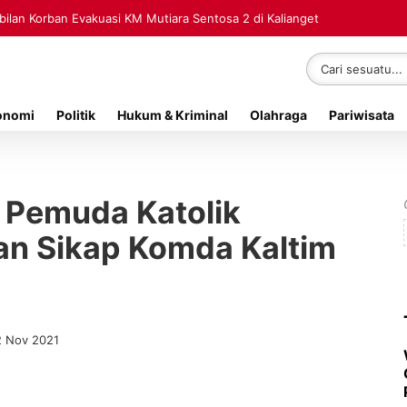
lan Korban Evakuasi KM Mutiara Sentosa 2 di Kalianget
onomi
Politik
Hukum & Kriminal
Olahraga
Pariwisata
Pemuda Katolik
an Sikap Komda Kaltim
2 Nov 2021