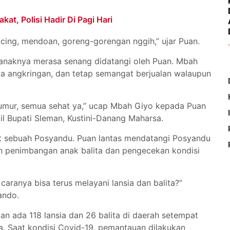
t, Polisi Hadir Di Pagi Hari
kucing, mendoan, goreng-gorengan nggih,” ujar Puan.
 anaknya merasa senang didatangi oleh Puan. Mbah
a angkringan, dan tetap semangat berjualan walaupun
umur, semua sehat ya,” ucap Mbah Giyo kepada Puan
l Bupati Sleman, Kustini-Danang Maharsa.
pat sebuah Posyandu. Puan lantas mendatangi Posyandu
n penimbangan anak balita dan pengecekan kondisi
aranya bisa terus melayani lansia dan balita?”
ando.
n ada 118 lansia dan 26 balita di daerah setempat
. Saat kondisi Covid-19, pemantauan dilakukan