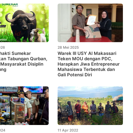
026
28 Mei 2025
hakti Sumekar
Warek III USY Al Makassari
kan Tabungan Qurban,
Teken MOU dengan PDC,
Masyarakat Disiplin
Harapkan Jiwa Entrepreneur
ung
Mahasiswa Terbentuk dan
Gali Potensi Diri
024
11 Apr 2022