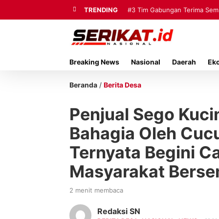
TRENDING
#3
Tim Gabungan Terima Sembi
Breaking News
Nasional
Daerah
Ek
Beranda
/
Berita Desa
Penjual Sego Kuc
Bahagia Oleh Cucu
Ternyata Begini C
Masyarakat Bers
2 menit membaca
Redaksi SN