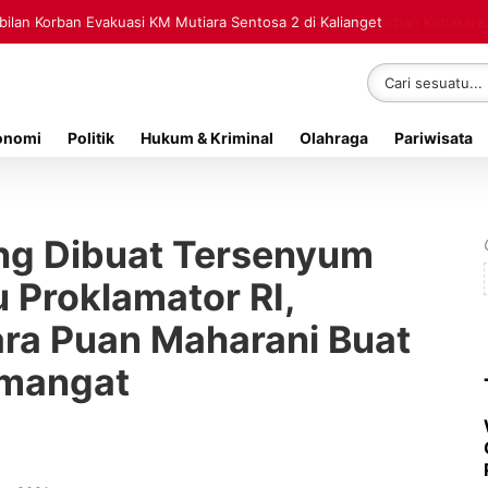
lan Korban Evakuasi KM Mutiara Sentosa 2 di Kalianget
onomi
Politik
Hukum & Kriminal
Olahraga
Pariwisata
ing Dibuat Tersenyum
 Proklamator RI,
ara Puan Maharani Buat
emangat