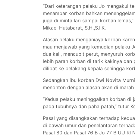
“Dari keterangan pelaku Jo mengakui t
menampar korban bahkan menenggelamka
juga di minta lari sampai korban lemas
Mikael Hutabarat, S.H.,S.I.K.
Alasan pelaku menganiaya korban karena
mau menjawab yang kemudian pelaku J
dua kali, mencubit perut, menyuruh kor
lebih parah korban di tarik kakinya da
dilipat ke belakang kepala sehingga k
Sedangkan ibu korban Dwi Novita Murni 
menonton dengan alasan akan di marah 
“Kedua pelaku meninggalkan korban di 
pada tubuhnya dan paha patah,” tutu
Pasal yang disangkakan terhadap kedua
di bawah umur dan penelantaran terhad
Pasal 80 dan Pasal 76 B Jo 77 B UU RI 