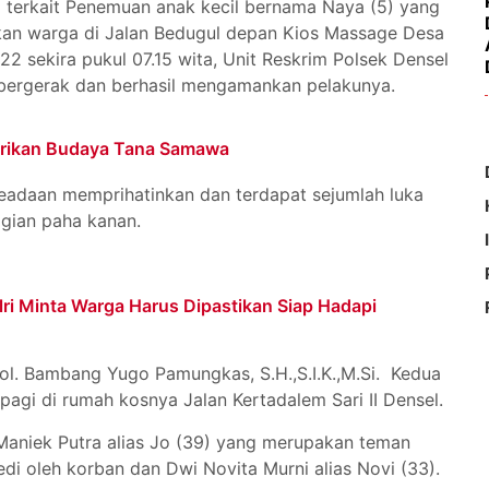
al terkait Penemuan anak kecil bernama Naya (5) yang
ukan warga di Jalan Bedugul depan Kios Massage Desa
22 sekira pukul 07.15 wita, Unit Reskrim Polsek Densel
bergerak dan berhasil mengamankan pelakunya.
arikan Budaya Tana Samawa
adaan memprihatinkan dan terdapat sejumlah luka
agian paha kanan.
lri Minta Warga Harus Dipastikan Siap Hadapi
l. Bambang Yugo Pamungkas, S.H.,S.I.K.,M.Si. Kedua
agi di rumah kosnya Jalan Kertadalem Sari II Densel.
aniek Putra alias Jo (39) yang merupakan teman
edi oleh korban dan Dwi Novita Murni alias Novi (33).