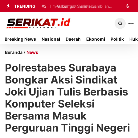
TRENDING
#2
#3
Tim Gabungan Terima Sembilan
Perkimhub Sumenep
Matangkan Pelaksanaan RTLH 2026,
Korban Evakuasi KM Mutiara Sentosa
Sebanyak 80 Rumah Siap
2 di Kalianget
Breaking News
Nasional
Daerah
Ekonomi
Politik
Huk
Direhabilitasi
Beranda
/
News
Polrestabes Surabaya
Bongkar Aksi Sindikat
Joki Ujian Tulis Berbasis
Komputer Seleksi
Bersama Masuk
Perguruan Tinggi Negeri