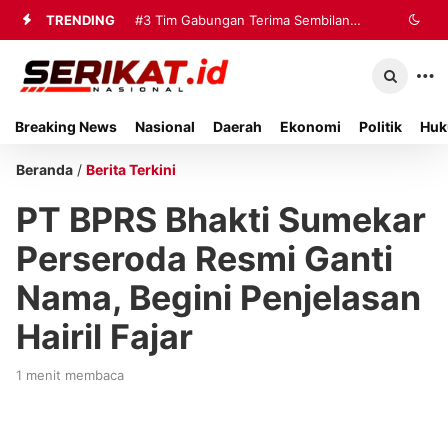
TRENDING
#3
Tim Gabungan Terima Sembilan
Korban Evakuasi KM Mutiara Sentosa
2 di Kalianget
Breaking News
Nasional
Daerah
Ekonomi
Politik
Huk
Beranda
/
Berita Terkini
PT BPRS Bhakti Sumekar
Perseroda Resmi Ganti
Nama, Begini Penjelasan
Hairil Fajar
1 menit membaca