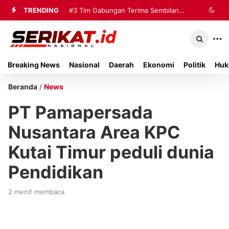
TRENDING
#3
Tim Gabungan Terima Sembilan
Korban Evakuasi KM Mutiara Sentosa
2 di Kalianget
Breaking News
Nasional
Daerah
Ekonomi
Politik
Huk
Beranda
/
News
PT Pamapersada
Nusantara Area KPC
Kutai Timur peduli dunia
Pendidikan
2 menit membaca