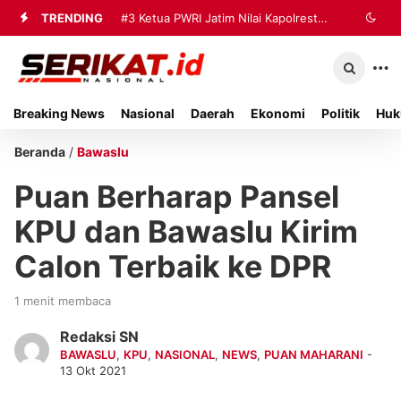
TRENDING
#3
#4
Perkimhub Sumenep Matangkan
Ketua PWRI Jatim Nilai
Kapolresta Sumenep Berhasil Bangun
Pelaksanaan RTLH 2026, Sebanyak
Kemitraan Strategis dengan
80 Rumah Siap Direhabilitasi
Breaking News
Nasional
Daerah
Ekonomi
Politik
Huk
Wartawan
Beranda
/
Bawaslu
Puan Berharap Pansel
KPU dan Bawaslu Kirim
Calon Terbaik ke DPR
1 menit membaca
Redaksi SN
BAWASLU
,
KPU
,
NASIONAL
,
NEWS
,
PUAN MAHARANI
-
13 Okt 2021