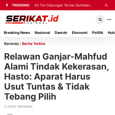
TRENDING
#3
Tim Gabungan Terima Sembilan
Korban Evakuasi KM Mutiara Sentosa
2 di Kalianget
Breaking News
Nasional
Daerah
Ekonomi
Politik
Huk
Beranda
/
Berita Terkini
Relawan Ganjar-Mahfud
Alami Tindak Kekerasan,
Hasto: Aparat Harus
Usut Tuntas & Tidak
Tebang Pilih
2 menit membaca