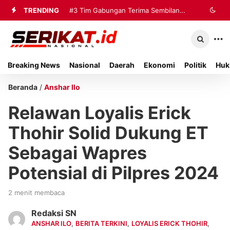
TRENDING
#3
Tim Gabungan Terima Sembilan
Korban Evakuasi KM Mutiara Sentosa
2 di Kalianget
Breaking News
Nasional
Daerah
Ekonomi
Politik
Huk
Beranda
/
Anshar Ilo
Relawan Loyalis Erick
Thohir Solid Dukung ET
Sebagai Wapres
Potensial di Pilpres 2024
2 menit membaca
Redaksi SN
ANSHAR ILO
,
BERITA TERKINI
,
LOYALIS ERICK THOHIR
,