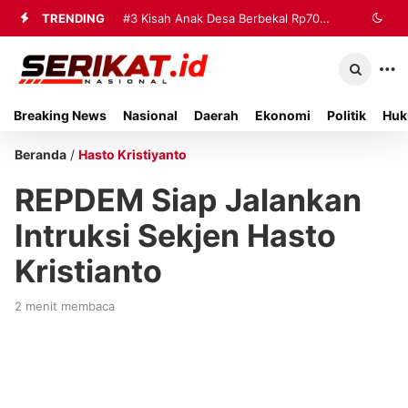
TRENDING
#3
Kisah Anak Desa Berbekal Rp70
Ribu Jadi Referensi Akademik
Internasional
Breaking News
Nasional
Daerah
Ekonomi
Politik
Huk
Beranda
/
Hasto Kristiyanto
REPDEM Siap Jalankan
Intruksi Sekjen Hasto
Kristianto
2 menit membaca