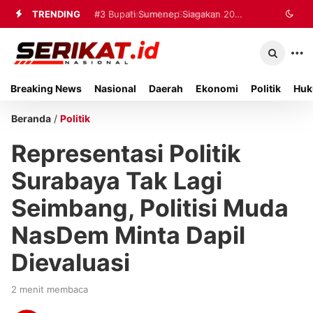
TRENDING
#2
#3
Bupati Sumenep Siagakan 20
Perkimhub Sumenep
Matangkan Pelaksanaan RTLH 2026,
Ambulans dan Tiga Rumah Sakit
Sebanyak 80 Rumah Siap
untuk Tangani Korban Kebakaran KMP
Breaking News
Nasional
Daerah
Ekonomi
Politik
Huk
Direhabilitasi
Mutiara Sentosa II
Beranda
/
Politik
Representasi Politik
Surabaya Tak Lagi
Seimbang, Politisi Muda
NasDem Minta Dapil
Dievaluasi
2 menit membaca