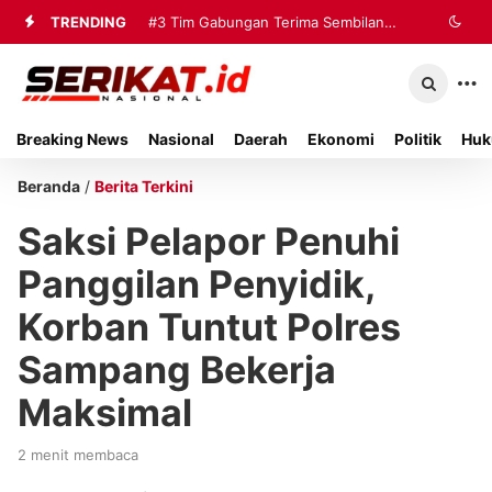
TRENDING
#3
Tim Gabungan Terima Sembilan
Korban Evakuasi KM Mutiara Sentosa
2 di Kalianget
Breaking News
Nasional
Daerah
Ekonomi
Politik
Huk
Beranda
/
Berita Terkini
Saksi Pelapor Penuhi
Panggilan Penyidik,
Korban Tuntut Polres
Sampang Bekerja
Maksimal
2 menit membaca