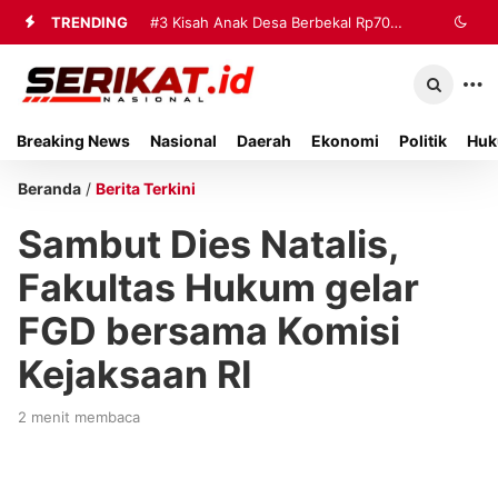
TRENDING
#3
Kisah Anak Desa Berbekal Rp70
Ribu Jadi Referensi Akademik
Internasional
Breaking News
Nasional
Daerah
Ekonomi
Politik
Huk
Beranda
/
Berita Terkini
Sambut Dies Natalis,
Fakultas Hukum gelar
FGD bersama Komisi
Kejaksaan RI
2 menit membaca