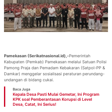
Pamekasan (Serikatnasional.id),-
Pemerintah
Kabupaten (Pemkab) Pamekasan melalui Satuan Polisi
Pamong Praja dan Pemadam Kebakaran (Satpol-PP &
Damkar) menggelar sosialisasi peraturan perundang-
undangan di bidang cukai.
Baca Juga
Kepala Desa Pasti Mulai Gemetar, Ini Program
KPK soal Pemberantasan Korupsi di Level
Desa, Catat, Ini Serius!