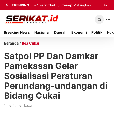
TRENDING
#4
Perkimhub Sumenep Matangkan
Pelaksanaan RTLH 2026, Sebanyak
80 Rumah Siap Direhabilitasi
Breaking News
Nasional
Daerah
Ekonomi
Politik
Huk
Beranda
/
Bea Cukai
Satpol PP Dan Damkar
Pamekasan Gelar
Sosialisasi Peraturan
Perundang-undangan di
Bidang Cukai
1 menit membaca