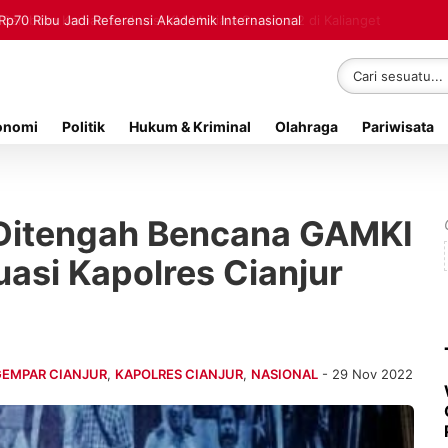
Rp70 Ribu Jadi Referensi Akademik Internasional
onomi
Politik
Hukum & Kriminal
Olahraga
Pariwisata
 Ditengah Bencana GAMKI
uasi Kapolres Cianjur
GEMPAR CIANJUR
,
KAPOLRES CIANJUR
,
NASIONAL
- 29 Nov 2022