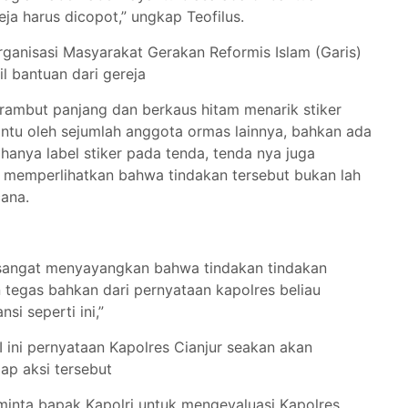
eja harus dicopot,” ungkap Teofilus.
rganisasi Masyarakat Gerakan Reformis Islam (Garis)
il bantuan dari gereja
berambut panjang dan berkaus hitam menarik stiker
antu oleh sejumlah anggota ormas lainnya, bahkan ada
anya label stiker pada tenda, tenda nya juga
 memperlihatkan bahwa tindakan tersebut bukan lah
cana.
 sangat menyayangkan bahwa tindakan tindakan
kan tegas bahkan dari pernyataan kapolres beliau
si seperti ini,”
ni pernyataan Kapolres Cianjur seakan akan
p aksi tersebut
minta bapak Kapolri untuk mengevaluasi Kapolres