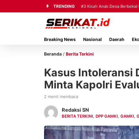
TRENDING
#3
Kisah Anak Desa Berbekal 
Breaking News
Nasional
Daerah
Ek
Beranda
/
Berita Terkini
Kasus Intoleransi
Minta Kapolri Eval
2 menit membaca
Redaksi SN
BERITA TERKINI
,
DPP GAMKI
,
GAMKI
,