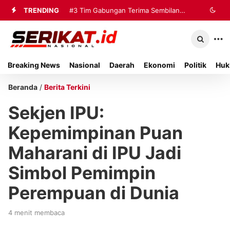
TRENDING
#3
Tim Gabungan Terima Sembilan
Korban Evakuasi KM Mutiara Sentosa
2 di Kalianget
Breaking News
Nasional
Daerah
Ekonomi
Politik
Huk
Beranda
/
Berita Terkini
Sekjen IPU:
Kepemimpinan Puan
Maharani di IPU Jadi
Simbol Pemimpin
Perempuan di Dunia
4 menit membaca