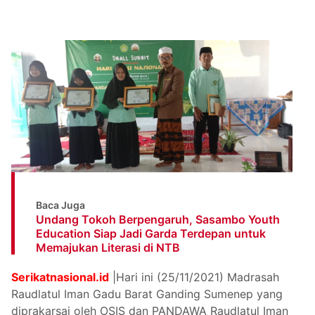
Baca Juga
Undang Tokoh Berpengaruh, Sasambo Youth
Education Siap Jadi Garda Terdepan untuk
Memajukan Literasi di NTB
Serikatnasional.id
|Hari ini (25/11/2021) Madrasah
Raudlatul Iman Gadu Barat Ganding Sumenep yang
diprakarsai oleh OSIS dan PANDAWA Raudlatul Iman