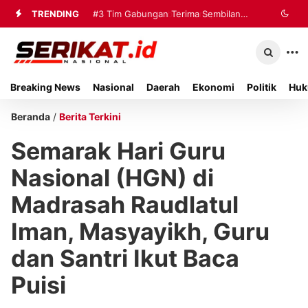
TRENDING
#2
#3
Tim Gabungan Terima Sembilan
Perkimhub Sumenep
Matangkan Pelaksanaan RTLH 2026,
Korban Evakuasi KM Mutiara Sentosa
Sebanyak 80 Rumah Siap
2 di Kalianget
Breaking News
Nasional
Daerah
Ekonomi
Politik
Huk
Direhabilitasi
Beranda
/
Berita Terkini
Semarak Hari Guru
Nasional (HGN) di
Madrasah Raudlatul
Iman, Masyayikh, Guru
dan Santri Ikut Baca
Puisi