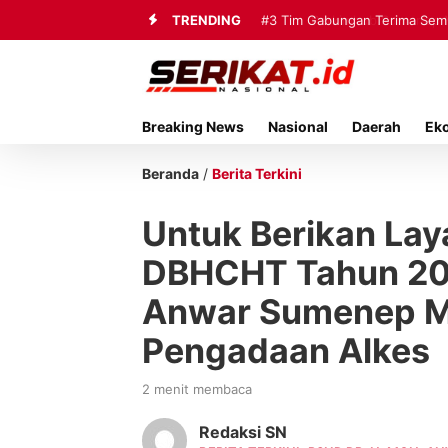
TRENDING
#3
Tim Gabungan Terima Sembi
Breaking News
Nasional
Daerah
Ek
Beranda
/
Berita Terkini
Untuk Berikan La
DBHCHT Tahun 202
Anwar Sumenep M
Pengadaan Alkes
2 menit membaca
Redaksi SN