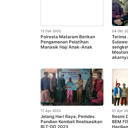
15 Feb 2022
04 Okt 2
Polresta Mataram Berikan
Terima
Pengamanan Pelatihan
Sulawes
Manasik Haji Anak-Anak
sengket
Mouton
akarny
17 Apr 2023
01 Apr 2
Jelang Hari Raya, Pemdes
Resmi D
Pandian Kembali Realisasikan
BEM FI
BLT-DD 2023
Hardian