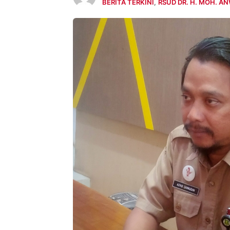
BERITA TERKINI
,
RSUD DR. H. MOH. A