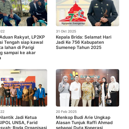
022
31 Okt 2025
 Aduan Rakyat, LP2KP
Kepala Brida: Selamat Hari
i Tengah siap kawal
Jadi Ke 756 Kabupaten
a lahan di Parigi
Sumenep Tahun 2025
g sampai ke akar
a
022
20 Feb 2025
ilantik Jadi Ketua
Menkop Budi Arie Ungkap
SIPOL UNSA, Farid
Alasan Tunjuk Raffi Ahmad
syah: Roda Organisasi
sebagai Duta Koperasi