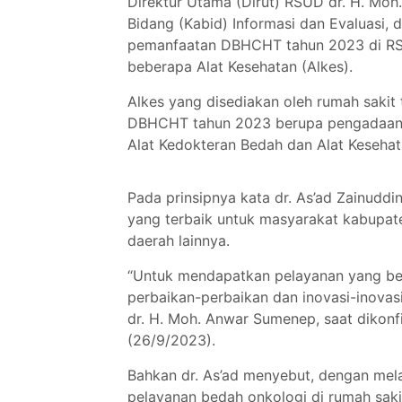
Direktur Utama (Dirut) RSUD dr. H. Moh.
Bidang (Kabid) Informasi dan Evaluasi, 
pemanfaatan DBHCHT tahun 2023 di RS
beberapa Alat Kesehatan (Alkes).
Alkes yang disediakan oleh rumah sakit
DBHCHT tahun 2023 berupa pengadaan A
Alat Kedokteran Bedah dan Alat Keseha
Pada prinsipnya kata dr. As’ad Zainudd
yang terbaik untuk masyarakat kabupat
daerah lainnya.
“Untuk mendapatkan pelayanan yang ber
perbaikan-perbaikan dan inovasi-inovas
dr. H. Moh. Anwar Sumenep, saat dikonfi
(26/9/2023).
Bahkan dr. As’ad menyebut, dengan mela
pelayanan bedah onkologi di rumah saki