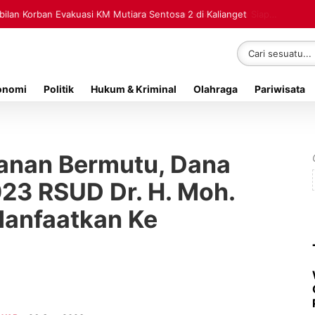
lan Korban Evakuasi KM Mutiara Sentosa 2 di Kalianget
onomi
Politik
Hukum & Kriminal
Olahraga
Pariwisata
yanan Bermutu, Dana
3 RSUD Dr. H. Moh.
anfaatkan Ke