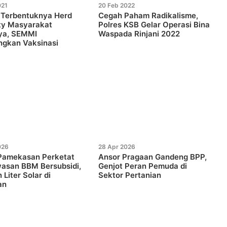
021
20 Feb 2022
 Terbentuknya Herd
Cegah Paham Radikalisme,
ty Masyarakat
Polres KSB Gelar Operasi Bina
ya, SEMMI
Waspada Rinjani 2022
ngkan Vaksinasi
026
28 Apr 2026
 Pamekasan Perketat
Ansor Pragaan Gandeng BPP,
asan BBM Bersubsidi,
Genjot Peran Pemuda di
 Liter Solar di
Sektor Pertanian
an