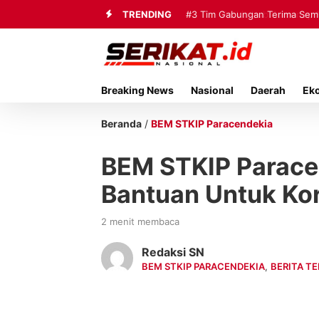
TRENDING
#3
Tim Gabungan Terima Sembi
Breaking News
Nasional
Daerah
Ek
Beranda
/
BEM STKIP Paracendekia
BEM STKIP Parace
Bantuan Untuk Ko
2 menit membaca
Redaksi SN
BEM STKIP PARACENDEKIA
,
BERITA TE