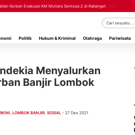
lan Korban Evakuasi KM Mutiara Sentosa 2 di Kalianget
onomi
Politik
Hukum & Kriminal
Olahraga
Pariwisata
ndekia Menyalurkan
rban Banjir Lombok
RKINI
,
LOMBOK BANJIR
,
SOSIAL
- 27 Des 2021