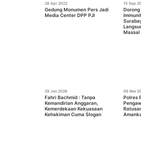
28 Apr 2022
15 Sep 2
Gedung Monumen Pers Jadi
Dorong
Media Center DPP PJI
Immuni
Suraba
Langsu
Massal
29 Jan 2026
06 Mei 2
Fahri Bachmid : Tanpa
Polres
Kemandirian Anggaran,
Pengaw
Kemerdekaan Kekuasaan
Ratusan
Kehakiman Cuma Slogan
Amank