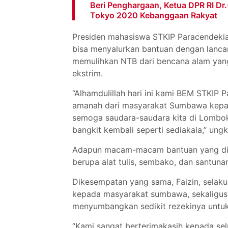
Beri Penghargaan, Ketua DPR RI Dr.
Tokyo 2020 Kebanggaan Rakyat
Presiden mahasiswa STKIP Paracendeki
bisa menyalurkan bantuan dengan lanca
memulihkan NTB dari bencana alam yang a
ekstrim.
“Alhamdulillah hari ini kami BEM STKI
amanah dari masyarakat Sumbawa kepad
semoga saudara-saudara kita di Lombok
bangkit kembali seperti sediakala,” ung
Adapun macam-macam bantuan yang dibe
berupa alat tulis, sembako, dan santun
Dikesempatan yang sama, Faizin, selak
kepada masyarakat sumbawa, sekaligu
menyumbangkan sedikit rezekinya untuk
“Kami sangat berterimakasih kepada s