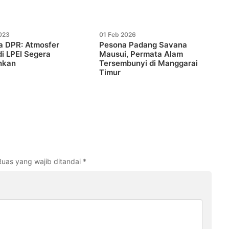
023
01 Feb 2026
a DPR: Atmosfer
Pesona Padang Savana
 di LPEI Segera
Mausui, Permata Alam
hkan
Tersembunyi di Manggarai
Timur
Ruas yang wajib ditandai
*