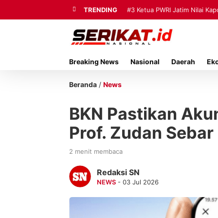
TRENDING
#3
Ketua PWRI Jatim Nilai Ka
Breaking News
Nasional
Daerah
Ek
Beranda
/
News
BKN Pastikan Akun
Prof. Zudan Sebar
2 menit membaca
Redaksi SN
NEWS
- 03 Jul 2026