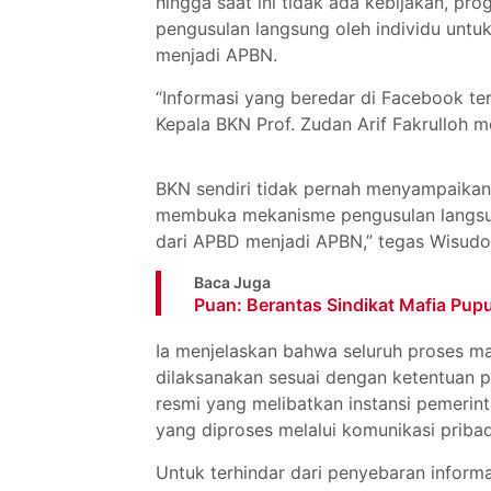
hingga saat ini tidak ada kebijakan, 
pengusulan langsung oleh individu un
menjadi APBN.
“Informasi yang beredar di Facebook t
Kepala BKN Prof. Zudan Arif Fakrulloh 
BKN sendiri tidak pernah menyampaikan 
membuka mekanisme pengusulan langsu
dari APBD menjadi APBN,” tegas Wisudo, 
Baca Juga
Puan: Berantas Sindikat Mafia Pupu
Ia menjelaskan bahwa seluruh proses 
dilaksanakan sesuai dengan ketentuan 
resmi yang melibatkan instansi pemeri
yang diproses melalui komunikasi priba
Untuk terhindar dari penyebaran infor