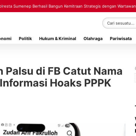
polresta Sumenep Berhasil Bangun Kemitraan Strategis dengan Wartawan
onomi
Politik
Hukum & Kriminal
Olahraga
Pariwisata
 Palsu di FB Catut Nama
 Informasi Hoaks PPPK