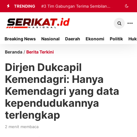
TRENDING
#3
Tim Gabungan Terima Sembilan
Korban Evakuasi KM Mutiara Sentosa
2 di Kalianget
Breaking News
Nasional
Daerah
Ekonomi
Politik
Huk
Beranda
/
Berita Terkini
Dirjen Dukcapil
Kemendagri: Hanya
Kemendagri yang data
kependudukannya
terlengkap
2 menit membaca