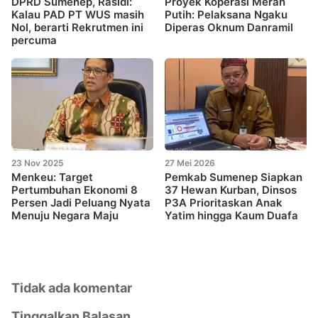
DPRD Sumenep, Rasidi:
Proyek Koperasi Merah
Kalau PAD PT WUS masih
Putih: Pelaksana Ngaku
Nol, berarti Rekrutmen ini
Diperas Oknum Danramil
percuma
23 Nov 2025
27 Mei 2026
Menkeu: Target
Pemkab Sumenep Siapkan
Pertumbuhan Ekonomi 8
37 Hewan Kurban, Dinsos
Persen Jadi Peluang Nyata
P3A Prioritaskan Anak
Menuju Negara Maju
Yatim hingga Kaum Duafa
Tidak ada komentar
Tinggalkan Balasan