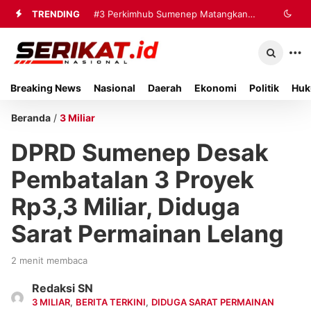
TRENDING
#3
Perkimhub Sumenep Matangkan
Pelaksanaan RTLH 2026, Sebanyak
80 Rumah Siap Direhabilitasi
Breaking News
Nasional
Daerah
Ekonomi
Politik
Huk
Beranda
/
3 Miliar
DPRD Sumenep Desak
Pembatalan 3 Proyek
Rp3,3 Miliar, Diduga
Sarat Permainan Lelang
2 menit membaca
Redaksi SN
3 MILIAR
,
BERITA TERKINI
,
DIDUGA SARAT PERMAINAN