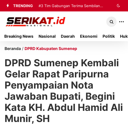
TRENDING
#3
Tim Gabungan Terima Sembilan
Korban Evakuasi KM Mutiara Sentosa
2 di Kalianget
Breaking News
Nasional
Daerah
Ekonomi
Politik
Huk
Beranda
/
DPRD Kabupaten Sumenep
DPRD Sumenep Kembali
Gelar Rapat Paripurna
Penyampaian Nota
Jawaban Bupati, Begini
Kata KH. Abdul Hamid Ali
Munir, SH