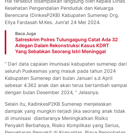
Hal tersebut disampaikan langsung oleh Kepala Dinas
Kesehatan Pengendalian Penduduk dan Keluarga
Berencana (DinkesP2KB) Kabupaten Sumenep Drg.
Ellya Fardasah M.Kes. Jum’at 24 Mei 2024.
Baca Juga
Satreskrim Polres Tulungagung Catat Ada 32
Adegan Dalam Rekonstruksi Kasus KDRT
Yang Sebabkan Seorang Istri Meninggal
” Dari data capaian imunisasi kabupaten sumenep dari
seluruh Puskesmas yang masuk pada tahun 2024
Kabupaten Sumenep dari bulan Januari s.d April
sebesar 4.362 anak dan akan terus bertambah sampai
dengan bulan Desember 2024, ” Jelasnya.
Selain itu, KadinkesP2KB Sumenep menjelaskan
dampak yang mungkin terjadi jika seorang anak tidak
di imunisasi diantaranya Meningkatkan Risiko
Penyakit Berbahaya, Risiko Komplikasi yang Serius,
Penyebaran Penyakit di Komunitas, Biaya Pengobatan