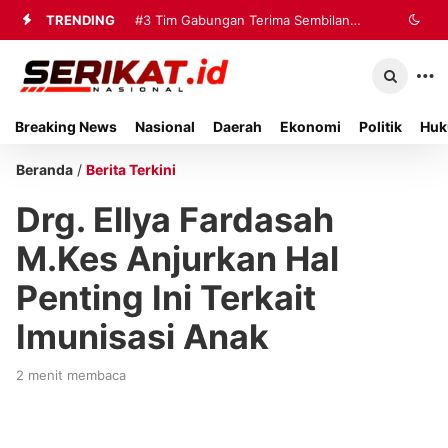
TRENDING
#3
Tim Gabungan Terima Sembilan
Korban Evakuasi KM Mutiara Sentosa
2 di Kalianget
Breaking News
Nasional
Daerah
Ekonomi
Politik
Huk
Beranda
/
Berita Terkini
Drg. Ellya Fardasah
M.Kes Anjurkan Hal
Penting Ini Terkait
Imunisasi Anak
2 menit membaca