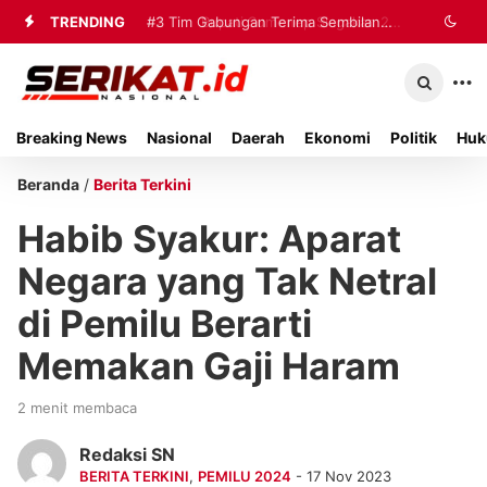
TRENDING
#2
#3
Tim Gabungan Terima Sembilan
Bupati Sumenep Siagakan 20
Ambulans dan Tiga Rumah Sakit
Korban Evakuasi KM Mutiara Sentosa
untuk Tangani Korban Kebakaran KMP
2 di Kalianget
Breaking News
Nasional
Daerah
Ekonomi
Politik
Huk
Mutiara Sentosa II
Beranda
/
Berita Terkini
Habib Syakur: Aparat
Negara yang Tak Netral
di Pemilu Berarti
Memakan Gaji Haram
2 menit membaca
Redaksi SN
BERITA TERKINI
,
PEMILU 2024
- 17 Nov 2023