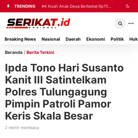
TRENDING
#3
#4
Kisah Anak Desa Berbekal Rp70
Tim Gabungan Terima
Sembilan Korban Evakuasi KM Mutiara
Ribu Jadi Referensi Akademik
Sentosa 2 di Kalianget
Internasional
Breaking News
Nasional
Daerah
Ekonomi
Politik
Huk
Beranda
/
Berita Terkini
Ipda Tono Hari Susanto
Kanit III Satintelkam
Polres Tulungagung
Pimpin Patroli Pamor
Keris Skala Besar
2 menit membaca