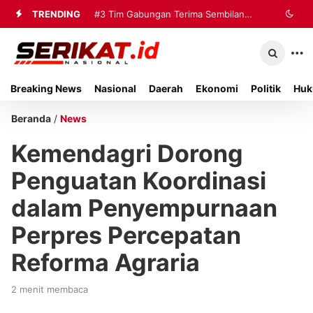
TRENDING
#2
#3
Tim Gabungan Terima Sembilan
Perkimhub Sumenep
Matangkan Pelaksanaan RTLH 2026,
Korban Evakuasi KM Mutiara Sentosa
Sebanyak 80 Rumah Siap
2 di Kalianget
Breaking News
Nasional
Daerah
Ekonomi
Politik
Huk
Direhabilitasi
Beranda
/
News
Kemendagri Dorong
Penguatan Koordinasi
dalam Penyempurnaan
Perpres Percepatan
Reforma Agraria
2 menit membaca