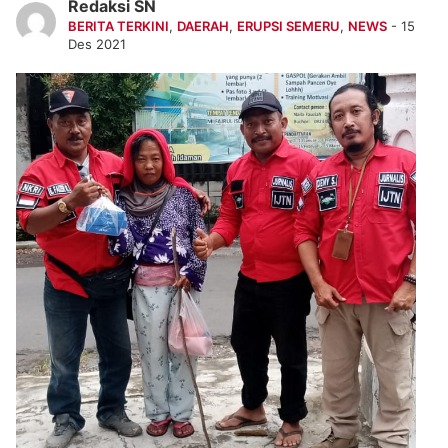
Redaksi SN
BERITA TERKINI
,
DAERAH
,
ERUPSI SEMERU
,
NEWS
- 15
Des 2021