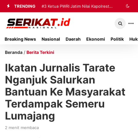
TRENDING
#2
#3
Ketua PWRI Jatim Nilai Kapolresta
Pemkab Sumenep Naikkan
Titik Impas Harga Tembakau 2026,
Sumenep Berhasil Bangun Kemitraan
Bupati Fauzi: Petani Harus Jadi
Strategis dengan Wartawan
Breaking News
Nasional
Daerah
Ekonomi
Politik
Huk
Prioritas
Beranda
/
Berita Terkini
Ikatan Jurnalis Tarate
Nganjuk Salurkan
Bantuan Ke Masyarakat
Terdampak Semeru
Lumajang
2 menit membaca