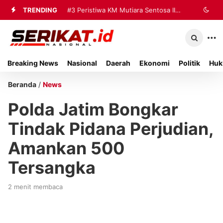
TRENDING
#3
Peristiwa KM Mutiara Sentosa II
Jadi Sorotan Nasional, Pemkab
Sumenep Percepat Penanganan
Breaking News
Nasional
Daerah
Ekonomi
Politik
Huk
Korban
Beranda
/
News
Polda Jatim Bongkar
Tindak Pidana Perjudian,
Amankan 500
Tersangka
2 menit membaca