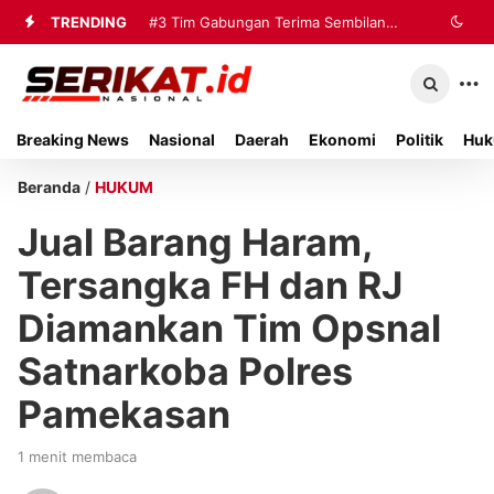
TRENDING
#3
Tim Gabungan Terima Sembilan
Korban Evakuasi KM Mutiara Sentosa
2 di Kalianget
Breaking News
Nasional
Daerah
Ekonomi
Politik
Huk
Beranda
/
HUKUM
Jual Barang Haram,
Tersangka FH dan RJ
Diamankan Tim Opsnal
Satnarkoba Polres
Pamekasan
1 menit membaca