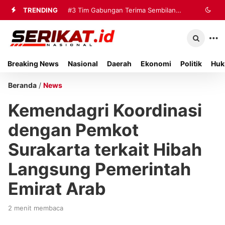
TRENDING
#3
Tim Gabungan Terima Sembilan
Korban Evakuasi KM Mutiara Sentosa
2 di Kalianget
Breaking News
Nasional
Daerah
Ekonomi
Politik
Huk
Beranda
/
News
Kemendagri Koordinasi
dengan Pemkot
Surakarta terkait Hibah
Langsung Pemerintah
Emirat Arab
2 menit membaca